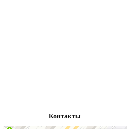
100% КОНФИДЕНЦИАЛЬНОСТЬ
Мы создали все условия чтобы, гости
не пересекались в нашем клубе
СУПЕР МАСТЕРА
У нас Вы не встретите прохладное
отношение со стороны мастера
девушки стараются и постоянно
повышают уровень мастерства.
ЛЕГКО ДОБРАТЬСЯ
На релакс удобно добираться и на
автомобиле – наслаждение совсем
рядом!
Контакты